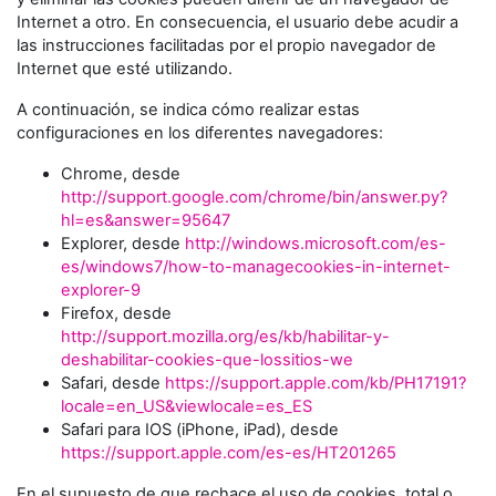
Internet a otro. En consecuencia, el usuario debe acudir a
las instrucciones facilitadas por el propio navegador de
Internet que esté utilizando.
A continuación, se indica cómo realizar estas
configuraciones en los diferentes navegadores:
Chrome, desde
http://support.google.com/chrome/bin/answer.py?
hl=es&answer=95647
Explorer, desde
http://windows.microsoft.com/es-
es/windows7/how-to-managecookies-in-internet-
explorer-9
Firefox, desde
http://support.mozilla.org/es/kb/habilitar-y-
deshabilitar-cookies-que-lossitios-we
Safari, desde
https://support.apple.com/kb/PH17191?
locale=en_US&viewlocale=es_ES
Safari para IOS (iPhone, iPad), desde
https://support.apple.com/es-es/HT201265
En el supuesto de que rechace el uso de cookies, total o