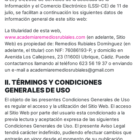
Información y el Comercio Electrónico (LSSI-CE) de 11 de
julio, se facilitan a continuación los siguientes datos de
información general de este sitio web:
La titularidad de esta web,
www.academiaremediosrubiales.com
(en adelante, Sitio
Web) es propiedad de: Remedios Rubiales Domínguez (en
adelante, el titular) con NIF: 76086193-P, y domicilio en
Avenida Los Callejones, 23 (11600) Ubrique, Cádiz. Puede
contactarnos llamando al teléfono 623 56 19 37 o enviando
un e-mail a academiaremediosrubiales@gmail.com
II. TÉRMINOS Y CONDICIONES
GENERALES DE USO
El objeto de las presentes Condiciones Generales de Uso
es regular el acceso y la utilización del Sitio Web. El acceso
al Sitio Web por parte del usuario esta condicionado a la
previa lectura y aceptación expresa de las siguientes
Condiciones Generales de Uso. El presente Aviso Legal
tendrá carácter indefinido, pudiendo efectuar cambios que
entrarán en vigor desde el momento de su publicación.